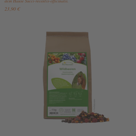
dem Hause Succi-recentis-officinalis.
23,90 €