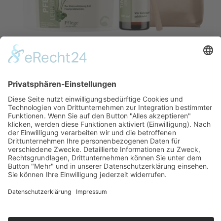
Relax Pferdeerde Lebermoos & Niem
Natürlicher Schutz bei Hautschäden durch Pilz-, Milben- und/oder
Bakterienbefall
33,90 €
Inhalatorverleih
Kontakt
Shop
Über Horse Support
Miet- und Kaufbedingungen
Impressum