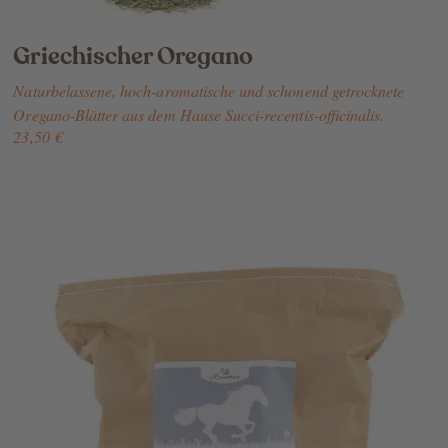
Griechischer Oregano
Naturbelassene, hoch-aromatische und schonend getrocknete
Oregano-Blätter aus dem Hause Succi-recentis-officinalis.
23,50 €