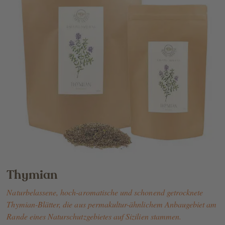
Thymian
Naturbelassene, hoch-aromatische und schonend getrocknete
Thymian-Blätter, die aus permakultur-ähnlichem Anbaugebiet am
Rande eines Naturschutzgebietes auf Sizilien stammen.