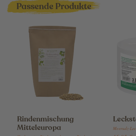
Passende Produkte
Rindenmischung
Leckst
Mitteleuropa
Meersalz-Leck