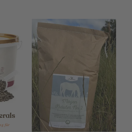
erals
ng für