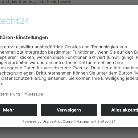
 und das Immunsystem beeinflussen.
, Brennnessel, Traubenkernmehl, Thymian, Kleegrünmehl, Mädesüss,
 Geruch und Konsistenz leicht variieren. Diese natürlichen Unterschie
rgewicht. LactoDown kann entweder unter das Futter gemischt oder pur gefütte
letiert und kann daher einfach direkt aus der Hand gefüttert oder direkt de
uch und dient lediglich als Ergänzung zur tierärztlichen Behandlung. D