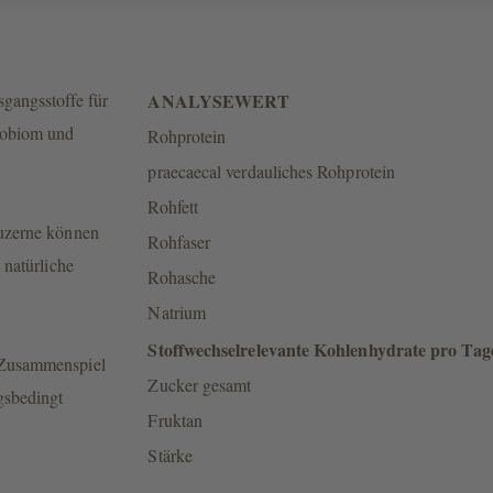
gangsstoffe für
ANALYSEWERT
robiom und
Rohprotein
.
praecaecal verdauliches Rohprotein
Rohfett
uzerne können
Rohfaser
 natürliche
Rohasche
Natrium
Stoffwechselrelevante Kohlenhydrate pro Tage
s Zusammenspiel
Zucker gesamt
gsbedingt
Fruktan
Stärke