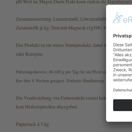
pH-Wert im Magen-Darm-Trakt kann zudem die Darmbarriere
Zusammensetzung: Luzernemehl, Löwenzahnblatt, Schafgarbe
Zusatzstoffe je kg: Dolomit-Magnesit (1g598) 30.000 mg
Das Produkt ist ein reines Naturprodukt, daher können Farbe,
oder Rezeptur.
Fütterungshinweis: 80-100 g pro Tag für ein Pferd mit 500 kg Körpe
Kur über 8 Wochen geeignet. Einfache Handhabung: LactoDown ist pel
Die Verabreichung von Futtermitteln ersetzt keinen Tierarztbes
kein Heilversprechen abgegeben.
Papiersack à 3 kg