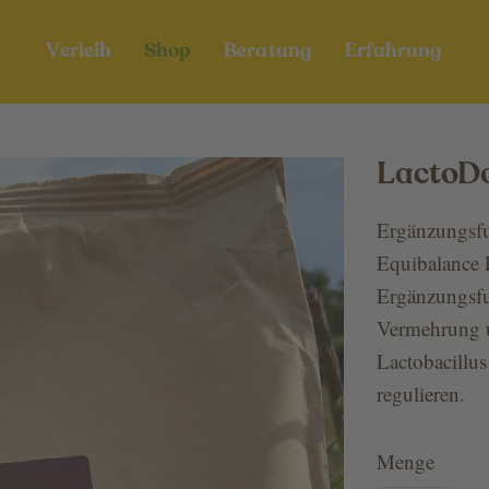
Verleih
Shop
Beratung
Erfahrung
LactoD
Ergänzungsfut
Equibalance 
Ergänzungsfut
Vermehrung u
Lactobacillu
regulieren.
Menge