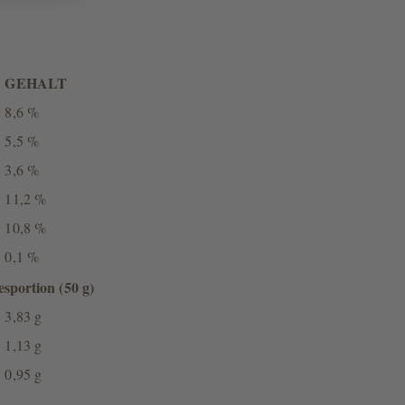
GEHALT
8,6 %
5,5 %
3,6 %
11,2 %
10,8 %
0,1 %
sportion (50 g)
3,83 g
1,13 g
0,95 g