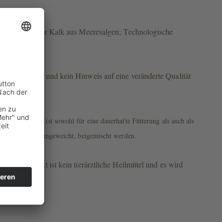
 Kohlensaurer Kalk aus Meeresalgen; Technologische
de sind normal und kein Hinweis auf eine veränderte Qualität
rt werden. Es ist sowohl für eine dauerhafte Fütterung als auch als
m Futter, auch eingeweicht, beigemischt werden.
ieses Produkt ist kein tierärztliche Heilmittel und es wird