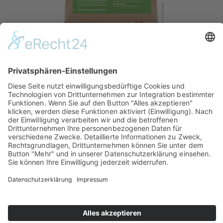
HerbaCor Kräuter
zur Unterstützung der Kreislauffunktion
22,50 €
Inhalatorverleih
Kontakt
Shop
Über Horse Support
Miet- und Kaufbedingungen
Impressum
Rückgabe & Erstattung
Datenschutz