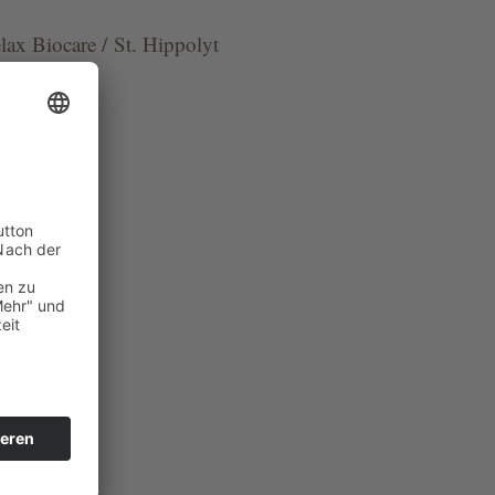
elax Biocare / St. Hippolyt
ionen