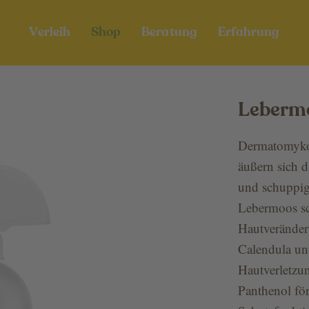
Verleih
Shop
Beratung
Erfahrung
Lebermo
Dermatomyko
äußern sich d
und schuppig
Lebermoos sc
Hautverände
Calendula unt
Hautverletzu
Panthenol för