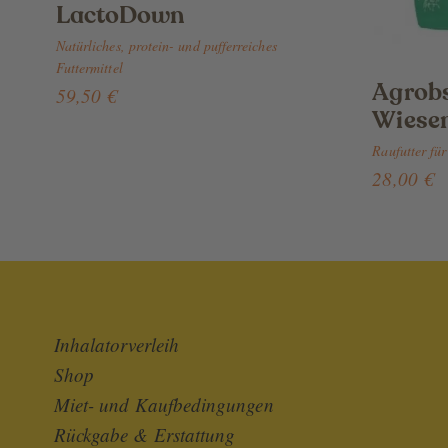
LactoDown
Natürliches, protein- und pufferreiches
Futtermittel
Agrob
59,50 €
Wiesen
Raufutter fü
28,00 €
Inhalatorverleih
Shop
Miet- und Kaufbedingungen
Rückgabe & Erstattung