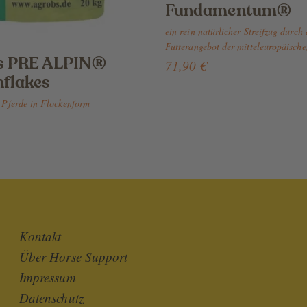
Fundamentum®
ein rein natürlicher Streifzug durch
Futterangebot der mitteleuropäische
s PRE ALPIN®
71,90 €
flakes
r Pferde in Flockenform
Kontakt
Über Horse Support
Impressum
Datenschutz