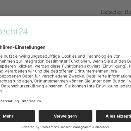
Hersteller: R
Menge
17,90 €
inkl. 19% MwSt.
Versand-Informat