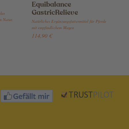
Equibalance
GastricRelieve
 das
n Natur.
Natürliches Ergänzungsfuttermittel für Pferde
mit empfindlichem Magen
114,90 €