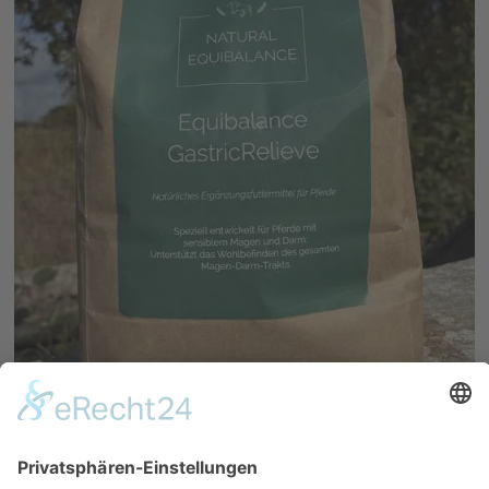
Equibalance GastricRelieve