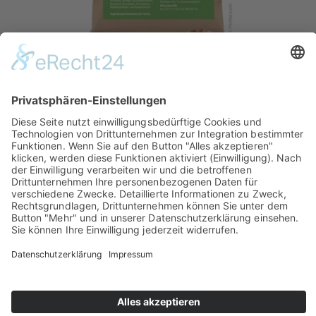
HerbaCor Kräuter
zur Unterstützung der Kreislauffunktion
22,50 €
Inhalatorverleih
Kontakt
Shop
Über Horse Support
Miet- und Kaufbedingungen
Impressum
Rückgabe & Erstattung
Datenschutz