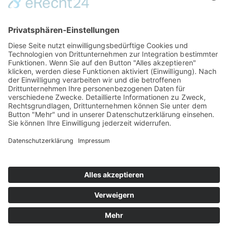
Equibalance GastricRelieve
Natürliches Ergänzungsfuttermittel für Pferde mit empfindlichem
Magen
114,90 €
Inhalatorverleih
Kontakt
Shop
Über Horse Support
Miet- und Kaufbedingungen
Impressum
Rückgabe & Erstattung
Datenschutz
Vertrag widerrufen
Cookie-Einstellungen