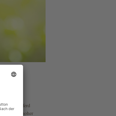
elasteten Pferd
wird. Ein zu hoher