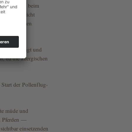
n Symptome — beim
nde bzw. leicht
 angestrengten
fall).
netisch bedingt und
, da die allergischen
Start der Pollenflug-
fte müde und
en Pferden —
sichtbar einsetzenden