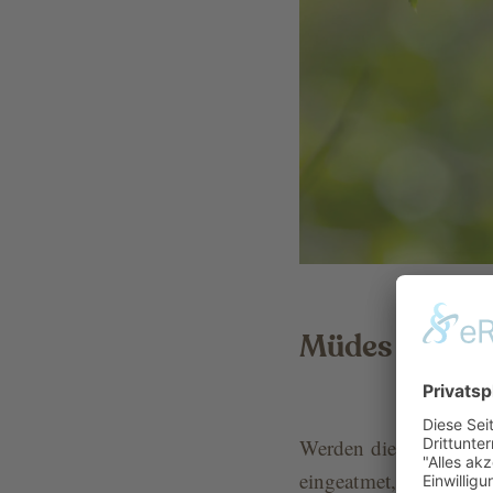
Müdes Immu
Werden diese Pollen in
eingeatmet, löst dies e