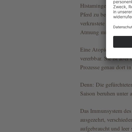
Histamingehalt im Kör
Pferd zu beobachten si
verkrustete Augen, tro
Atmung mit Verkrampf
Eine Atopie, also die 
vererbbar. Sie ist ab
Prozesse genau dort i
Denn: Die gefürchtete
Saison beruhen unter 
Das Immunsystem des P
ausgezehrt, verschied
aufgebraucht und leer