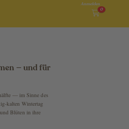
Anmelden
0
men — und für
rhälfte — im Sinne des
ig-kalten Wintertag
und Blüten in ihre