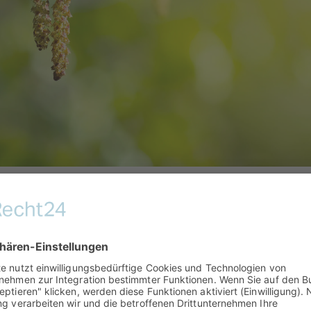
nsystem
 ausreichenden Konzentrationen von einem sensiblen, vorb
ine allergische Reaktion aus, bei der Histamin freigesetzt 