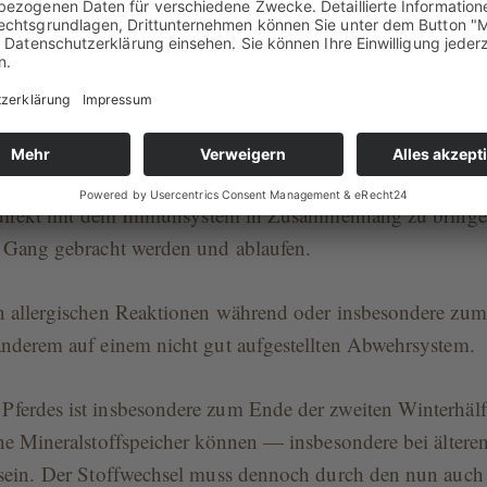
per ist wiederum der Auslöser für die unterschiedliche
nd insbesondere Nasenausfluss, häufiges Schnauben, träne
ckener oder auch produktiver Husten bis hin zu einer stark
ung und Schwellung der Bronchialschleimhaut (Asthmaan
allergische Reaktionsbereitschaft eines Individuums, ist ge
er direkt mit dem Immunsystem in Zusammenhang zu bringen
n Gang gebracht werden und ablaufen.
n allergischen Reaktionen während oder insbesondere zum 
anderem auf einem nicht gut aufgestellten Abwehrsystem.
ferdes ist insbesondere zum Ende der zweiten Winterhäl
ene Mineralstoffspeicher können — insbesondere bei älter
 sein. Der Stoffwechsel muss dennoch durch den nun auch 